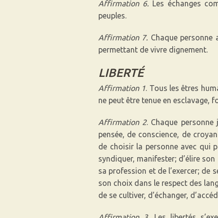
Affirmation 6.
Les échanges comm
peuples.
Affirmation 7.
Chaque personne a a
permettant de vivre dignement.
LIBERTÉ
Affirmation 1
. Tous les êtres hum
ne peut être tenue en esclavage, for
Affirmation 2
. Chaque personne jo
pensée, de conscience, de croyanc
de choisir la personne avec qui par
syndiquer, manifester; d’élire son l
sa profession et de l’exercer; de 
son choix dans le respect des lang
de se cultiver, d’échanger, d’accé
Affirmation 3
. Les libertés s’e