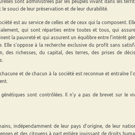
elles sont administrées par les peuples vivant dans les territ
le souci de leur préservation et de leur durabilité.
ociété est au service de celles et de ceux qui la composent. Ell
ialement, qui sont réparties entre toutes et tous, qui assure
inent la pauvreté et qui assurent un équilibre entre l’intérêt géné
. Elle s’oppose à la recherche exclusive du profit sans satis
, des richesses, du capital, des terres, des prises de déci
s.
 chacune et de chacun à la société est reconnue et entraîne l’
ent.
 génétiques sont contrôlées. Il n’y a pas de brevet sur le v
ins, indépendamment de leur pays d’origine, de leur national
nnes et des citoyens à part entière jouissant de droits huma