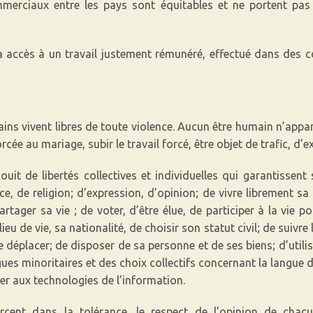
erciaux entre les pays sont équitables et ne portent pas
ccès à un travail justement rémunéré, effectué dans des con
ains vivent libres de toute violence. Aucun être humain n’appa
cée au mariage, subir le travail forcé, être objet de trafic, d’e
uit de libertés collectives et individuelles qui garantissent
e, de religion; d’expression, d’opinion; de vivre librement sa
tager sa vie ; de voter, d’être élue, de participer à la vie pol
ieu de vie, sa nationalité, de choisir son statut civil; de suivr
se déplacer; de disposer de sa personne et de ses biens; d’uti
ues minoritaires et des choix collectifs concernant la langue d’
der aux technologies de l’information.
xercent dans la tolérance, le respect de l’opinion de ch