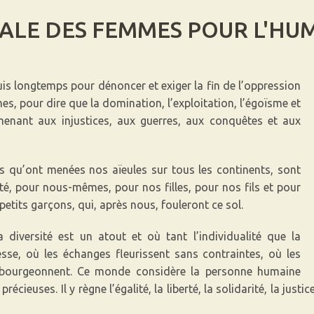
ALE DES FEMMES POUR L'HU
s longtemps pour dénoncer et exiger la fin de l’oppression
s, pour dire que la domination, l’exploitation, l’égoïsme et
menant aux injustices, aux guerres, aux conquêtes et aux
es qu’ont menées nos aïeules sur tous les continents, sont
é, pour nous-mêmes, pour nos filles, pour nos fils et pour
s petits garçons, qui, après nous, fouleront ce sol.
iversité est un atout et où tant l’individualité que la
esse, où les échanges fleurissent sans contraintes, où les
es bourgeonnent. Ce monde considère la personne humaine
écieuses. Il y règne l’égalité, la liberté, la solidarité, la just