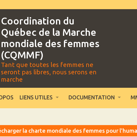
Coordination du
Québec de la Marche
mondiale des femmes
(CQMMF)
Tant que toutes les femmes ne
seront pas libres, nous serons en
marche
OPOS
LIENS UTILES
DOCUMENTATION
M
écharger la charte mondiale des femmes pour l'huma