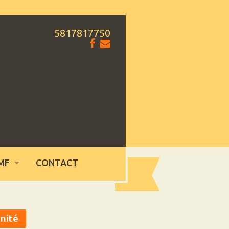
5817817750
MF
CONTACT
nité