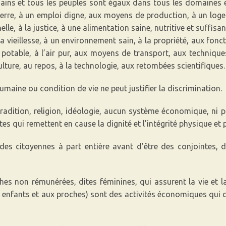
ins et tous les peuples sont égaux dans tous les domaines et
 terre, à un emploi digne, aux moyens de production, à un log
lle, à la justice, à une alimentation saine, nutritive et suffis
a vieillesse, à un environnement sain, à la propriété, aux fonc
au potable, à l’air pur, aux moyens de transport, aux techniq
ulture, au repos, à la technologie, aux retombées scientifiques.
umaine ou condition de vie ne peut justifier la discrimination.
dition, religion, idéologie, aucun système économique, ni poli
es qui remettent en cause la dignité et l’intégrité physique et
s citoyennes à part entière avant d’être des conjointes,
hes non rémunérées, dites féminines, qui assurent la vie et la
enfants et aux proches) sont des activités économiques qui cr