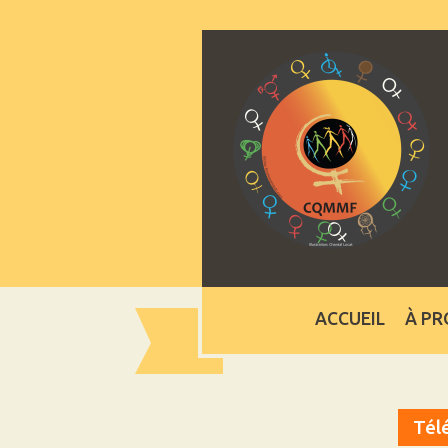
ACCUEIL
À PR
Tél